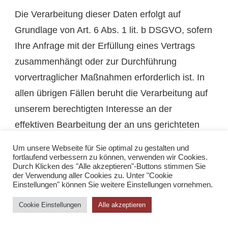
Die Verarbeitung dieser Daten erfolgt auf
Grundlage von Art. 6 Abs. 1 lit. b DSGVO, sofern
Ihre Anfrage mit der Erfüllung eines Vertrags
zusammenhängt oder zur Durchführung
vorvertraglicher Maßnahmen erforderlich ist. In
allen übrigen Fällen beruht die Verarbeitung auf
unserem berechtigten Interesse an der
effektiven Bearbeitung der an uns gerichteten
Anfragen (Art. 6 Abs. 1 lit. f DSGVO) oder auf
Um unsere Webseite für Sie optimal zu gestalten und
Ihrer Einwilligung (Art. 6 Abs. 1 lit. a DSGVO)
fortlaufend verbessern zu können, verwenden wir Cookies.
Durch Klicken des "Alle akzeptieren"-Buttons stimmen Sie
sofern diese abgefragt wurde; die Einwilligung ist
der Verwendung aller Cookies zu. Unter "Cookie
Einstellungen" können Sie weitere Einstellungen vornehmen.
jederzeit widerrufbar.
Cookie Einstellungen
Alle akzeptieren
Die von Ihnen an uns per Kontaktanfragen