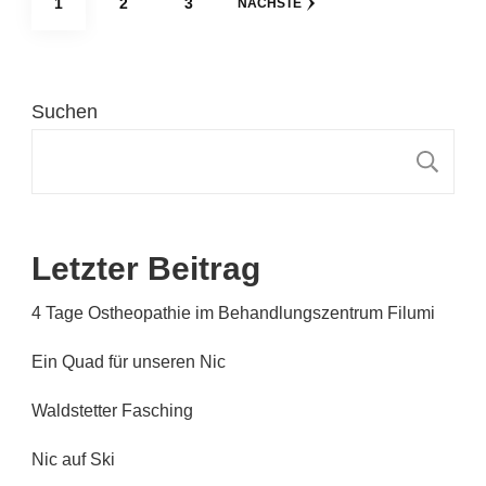
SEITE
SEITE
SEITE
1
2
3
NÄCHSTE
der
Beiträge
Suchen
S
Letzter Beitrag
4 Tage Ostheopathie im Behandlungszentrum Filumi
Ein Quad für unseren Nic
Waldstetter Fasching
Nic auf Ski