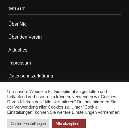
INHALT
Über Nic
Über den Verein
Aktuelles
Impressum
Datenschutzerklärung
Um unsere Webseite für Sie optimal zu gestalten und
fortlaufend verbessern zu können, verwenden wir Cookies.
Durch Klicken des "Alle akzeptieren"-Buttons stimmen Sie
© Copyright 2026
Hilfe für Nic e.V.
. Alle Rechte
der Verwendung aller Cookies zu. Unter "Cookie
Einstellungen" können Sie weitere Einstellungen vornehmen.
vorbehalten.
Yummy Recipe | Entwickelt von
Blossom
Themes
. Präsentiert von
WordPress
.
Cookie Einstellungen
Alle akzeptieren