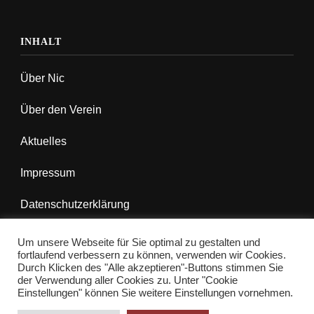
INHALT
Über Nic
Über den Verein
Aktuelles
Impressum
Datenschutzerklärung
Um unsere Webseite für Sie optimal zu gestalten und
fortlaufend verbessern zu können, verwenden wir Cookies.
Durch Klicken des "Alle akzeptieren"-Buttons stimmen Sie
© Copyright 2026
Hilfe für Nic e.V.
. Alle Rechte
der Verwendung aller Cookies zu. Unter "Cookie
Einstellungen" können Sie weitere Einstellungen vornehmen.
vorbehalten.
Yummy Recipe | Entwickelt von
Blossom